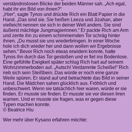
verständnislosen Blicke der beiden Männer sah. „Ach egal,
habt ihr ein Bild von ihnen?“
„Hier“, sagte Tynos und drückte Rich ein Blatt Papier in die
Hand. „Das sind sie. Sie heißen Leeza und Jizahan, aber
vielleicht nennen sie sich in deiner Welt anders. Sie sind
äußerst mächtige Jungmagierinnen.“ Er packte Rich am Arm
und zerrte ihn zu einem schimmernden Tor schräg hinter
ihnen. „Du musst sie uns wiederbringen. In einer Woche
hole ich dich wieder her und dann wollen wir Ergebnisse
sehen.“ Bevor Rich noch etwas erwidern konnte, hatte
Tynos ihn durch das Tor gestoßen und er fiel ins Bodenlose.
Eine gefühlte Ewigkeit später schlug Rich hart auf seinem
Wohnzimmerboden auf. „Autsch! Verdammte Scheiße!“ Rich
rieb sich sein Steißbein. Das würde er noch eine ganze
Weile spüren. Er stand auf und betrachtete das Bild in seiner
Hand. Die Mädchen sahen glücklich aus. Fröhlich und
unbeschwert. Wenn sie tatsächlich hier waren, würde er sie
finden. Er musste sie finden. Er musste sie vor diesen Irren
warnen. Und er musste sie fragen, was er gegen diese
Typen machen konnte.
© Beatrice Hiu
Wer mehr über Kysano erfahren möchte: