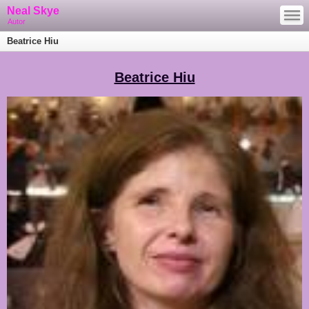
—
Neal Skye
—
—
Autor
Beatrice Hiu
Beatrice Hiu