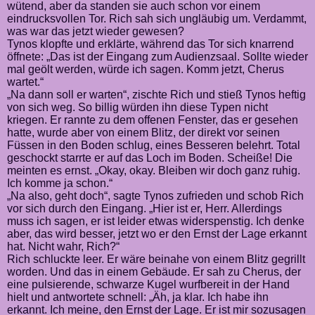
wütend, aber da standen sie auch schon vor einem
eindrucksvollen Tor. Rich sah sich ungläubig um. Verdammt,
was war das jetzt wieder gewesen?
Tynos klopfte und erklärte, während das Tor sich knarrend
öffnete: „Das ist der Eingang zum Audienzsaal. Sollte wieder
mal geölt werden, würde ich sagen. Komm jetzt, Cherus
wartet.“
„Na dann soll er warten“, zischte Rich und stieß Tynos heftig
von sich weg. So billig würden ihn diese Typen nicht
kriegen. Er rannte zu dem offenen Fenster, das er gesehen
hatte, wurde aber von einem Blitz, der direkt vor seinen
Füssen in den Boden schlug, eines Besseren belehrt. Total
geschockt starrte er auf das Loch im Boden. Scheiße! Die
meinten es ernst. „Okay, okay. Bleiben wir doch ganz ruhig.
Ich komme ja schon.“
„Na also, geht doch“, sagte Tynos zufrieden und schob Rich
vor sich durch den Eingang. „Hier ist er, Herr. Allerdings
muss ich sagen, er ist leider etwas widerspenstig. Ich denke
aber, das wird besser, jetzt wo er den Ernst der Lage erkannt
hat. Nicht wahr, Rich?“
Rich schluckte leer. Er wäre beinahe von einem Blitz gegrillt
worden. Und das in einem Gebäude. Er sah zu Cherus, der
eine pulsierende, schwarze Kugel wurfbereit in der Hand
hielt und antwortete schnell: „Äh, ja klar. Ich habe ihn
erkannt. Ich meine, den Ernst der Lage. Er ist mir sozusagen