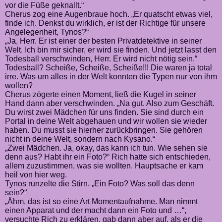
vor die Füße geknallt.“
Cherus zog eine Augenbraue hoch. „Er quatscht etwas viel,
finde ich. Denkst du wirklich, er ist der Richtige für unsere
Angelegenheit, Tynos?“
„Ja, Herr. Er ist einer der besten Privatdetektive in seiner
Welt. Ich bin mir sicher, er wird sie finden. Und jetzt lasst den
Todesball verschwinden, Herr. Er wird nicht nötig sein.“
Todesball? Scheiße, Scheiße, Scheiße!!! Die waren ja total
irre. Was um alles in der Welt konnten die Typen nur von ihm
wollen?
Cherus zögerte einen Moment, ließ die Kugel in seiner
Hand dann aber verschwinden. „Na gut. Also zum Geschäft.
Du wirst zwei Mädchen für uns finden. Sie sind durch ein
Portal in deine Welt abgehauen und wir wollen sie wieder
haben. Du musst sie hierher zurückbringen. Sie gehören
nicht in deine Welt, sondern nach Kysano.“
„Zwei Mädchen. Ja, okay, das kann ich tun. Wie sehen sie
denn aus? Habt ihr ein Foto?“ Rich hatte sich entschieden,
allem zuzustimmen, was sie wollten. Hauptsache er kam
heil von hier weg.
Tynos runzelte die Stirn. „Ein Foto? Was soll das denn
sein?“
„Ähm, das ist so eine Art Momentaufnahme. Man nimmt
einen Apparat und der macht dann ein Foto und …“,
versuchte Rich zu erklären, gab dann aber auf, als er die