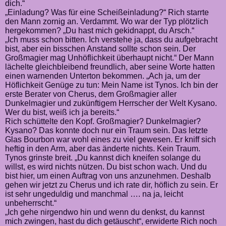
dich.“
„Einladung? Was für eine Scheißeinladung?“ Rich starrte
den Mann zornig an. Verdammt. Wo war der Typ plötzlich
hergekommen? „Du hast mich gekidnappt, du Arsch.“
„Ich muss schon bitten. Ich verstehe ja, dass du aufgebracht
bist, aber ein bisschen Anstand sollte schon sein. Der
Großmagier mag Unhöflichkeit überhaupt nicht.“ Der Mann
lächelte gleichbleibend freundlich, aber seine Worte hatten
einen warnenden Unterton bekommen. „Ach ja, um der
Höflichkeit Genüge zu tun: Mein Name ist Tynos. Ich bin der
erste Berater von Cherus, dem Großmagier aller
Dunkelmagier und zukünftigem Herrscher der Welt Kysano.
Wer du bist, weiß ich ja bereits.“
Rich schüttelte den Kopf. Großmagier? Dunkelmagier?
Kysano? Das konnte doch nur ein Traum sein. Das letzte
Glas Bourbon war wohl eines zu viel gewesen. Er kniff sich
heftig in den Arm, aber das änderte nichts. Kein Traum.
Tynos grinste breit. „Du kannst dich kneifen solange du
willst, es wird nichts nützen. Du bist schon wach. Und du
bist hier, um einen Auftrag von uns anzunehmen. Deshalb
gehen wir jetzt zu Cherus und ich rate dir, höflich zu sein. Er
ist sehr ungeduldig und manchmal …. na ja, leicht
unbeherrscht.“
„Ich gehe nirgendwo hin und wenn du denkst, du kannst
mich zwingen, hast du dich getäuscht“, erwiderte Rich noch